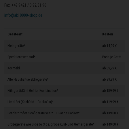
Fax: +49 9421 / 3 92 31 96
info@ak10000-shop.de
Geräteart
Kosten
Kleingeräte*
ab 14,99 €
Speditionsversand*
Preis je Gerät
Kochfeld
ab 89,99 €
Alle Haushaltselektrogeräte*
ab 99,99 €
Kühlgerät/Kühl-Gefrier-Kombination*
ab 159,99 €
Herd-Set (Kochfeld + Backofen)*
ab 119,99 €
Sondergrößen/Großgeräte wie z. B. Range Cooker*
ab 139,00 €
Großegeräte wie Side by Side, große Kühl- und Gefriergeräte*
ab 149,00 €