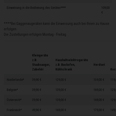
Einweisung in die Bedienung des Gerätes****
109,00
€
****Bei Gaggenaugeräten kann die Einweisung auch bei Ihnen zu Hause
erfolgen.
Die Zustellungen erfolgen Montag - Freitag.
Kleingeräte
z.B.
Haushaltselektrogeräte
Staubsauger,
z.B. Backofen,
Herdset
Zubehör
Kühlschrank
Koc
Niederlande*
39,90 €
129,00 €
159,00 €
119,
Belgien*
39,90 €
139,00 €
169,00 €
129,
Österreich*
39,90 €
139,00 €
169,00 €
129,
Frankreich*
49,90 €
169,00 €
179,00 €
149,