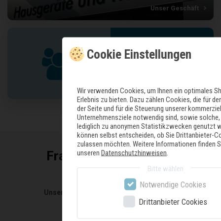
Unser Geschäft
Cookie Einstellungen
Geschäftskunden
Wir verwenden Cookies, um Ihnen ein optimales S
Erlebnis zu bieten. Dazu zählen Cookies, die für de
der Seite und für die Steuerung unserer kommerzie
Unternehmensziele notwendig sind, sowie solche, 
lediglich zu anonymen Statistikzwecken genutzt w
können selbst entscheiden, ob Sie Drittanbieter-C
zulassen möchten. Weitere Informationen finden Si
unseren
Datenschutzhinweisen
.
Fragen und Antworten
Bitte wählen
Haben Sie weitere fragen?
Notwendige Cookies
Unsere FAQ liefert die passende Antwort!
Drittanbieter Cookies