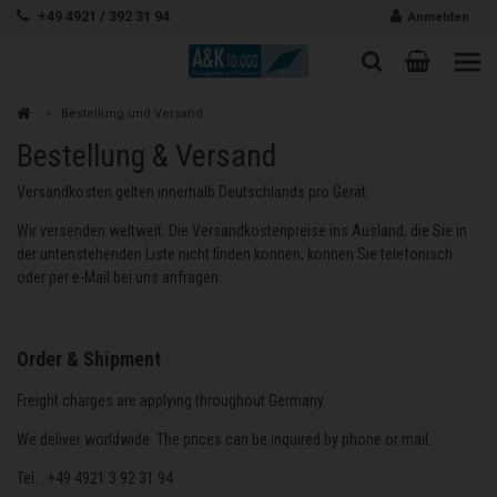
Zum Inhalt springen
+49 4921 / 392 31 94
Anmelden
Warenk
Suche
Suche
Zur
Bestellung und Versand
Suchen
Bestellung & Versand
Versandkosten gelten innerhalb Deutschlands pro Gerät.
Wir versenden weltweit. Die Versandkostenpreise ins Ausland, die Sie in
der untenstehenden Liste nicht finden können, können Sie telefonisch
oder per e-Mail bei uns anfragen.
Order & Shipment
Freight charges are applying throughout Germany.
We deliver worldwide. The prices can be inquired by phone or mail.
Tel. : +49 4921 3 92 31 94