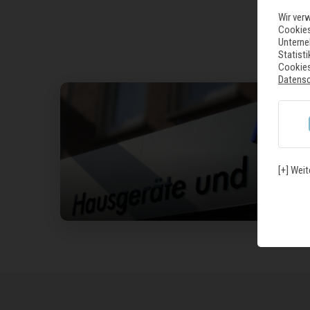
Wir ver
Cookies
Unterne
Statist
Cookies
Datens
[+] Weit
U