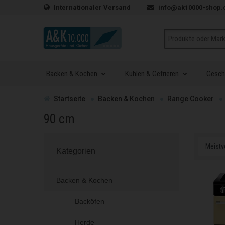
Zum Inhalt springen
Internationaler Versand
info@ak10000-shop.
Suche
Backen & Kochen
Kühlen & Gefrieren
Geschi
Zur
Startseite
Backen & Kochen
Range Cooker
90 cm
Kategorien
Backen & Kochen
Backöfen
Herde