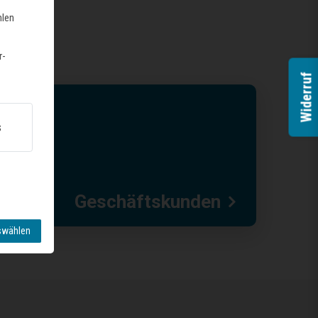
hlen
r-
Widerruf
s
Geschäftskunden
swählen