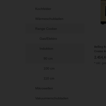
Kochfelder
Wärmeschubladen
Range Cooker
Gas/Elektro
Belling 
Induktion
Creme 4
2.454,4
90 cm
*
inkl. ge
100 cm
110 cm
Mikrowellen
Vakuumierschubladen