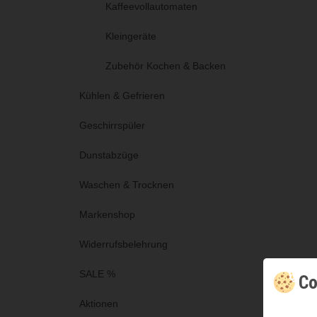
Kaffeevollautomaten
Kleingeräte
Zubehör Kochen & Backen
Kühlen & Gefrieren
Geschirrspüler
Dunstabzüge
Waschen & Trocknen
Markenshop
Widerrufsbelehrung
SALE %
Co
Aktionen