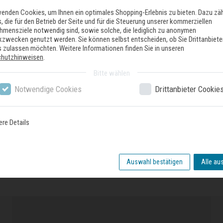
wenden Cookies, um Ihnen ein optimales Shopping-Erlebnis zu bieten. Dazu zä
, die für den Betrieb der Seite und für die Steuerung unserer kommerziellen
hmensziele notwendig sind, sowie solche, die lediglich zu anonymen
ikzwecken genutzt werden. Sie können selbst entscheiden, ob Sie Drittanbiete
 zulassen möchten. Weitere Informationen finden Sie in unseren
chutzhinweisen
.
Bitte wählen
Notwendige Cookies
Drittanbieter Cookie
ere Details
nser Geschäft
Auswahl bestätigen
Alle au