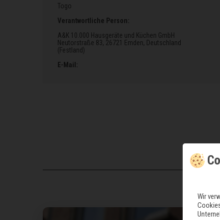
Togo
Verantwortliche Person:
A&K 10.000 Hausgeräte und Küchen GmbH
Neutorstraße 83
, 26721 Emden
, Deutschland
(Festland)
E-Mail:
Co
Wir ver
Cookies
Unterne