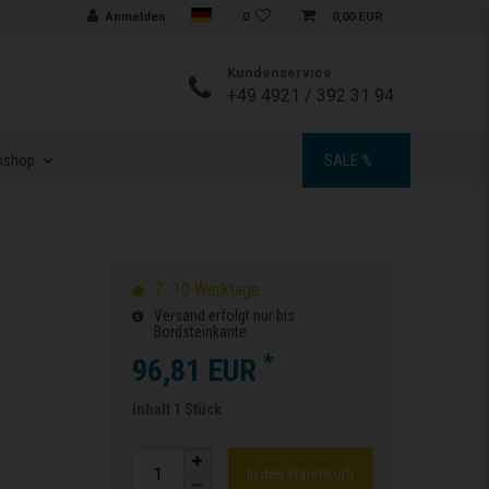
Sprache auswählen
Anmelden
0
0,00 EUR
Kundenservice
+49 4921 / 392 31 94
nshop
SALE %
7 -10 Werktage
Versand erfolgt nur bis
Bordsteinkante
*
96,81 EUR
Inhalt
1
Stück
In den Warenkorb