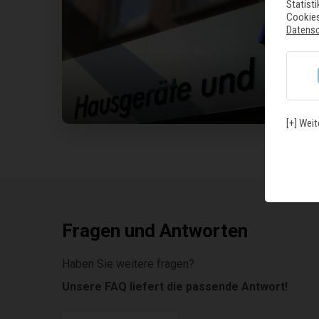
Statist
Cookies
Datens
U
[+] Weit
Fragen und Antworten
Haben Sie weitere fragen?
Unsere FAQ liefert die passende Antwort!