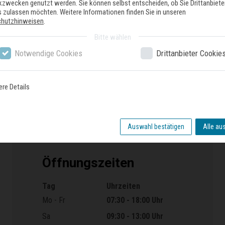
ikzwecken genutzt werden. Sie können selbst entscheiden, ob Sie Drittanbiete
 zulassen möchten. Weitere Informationen finden Sie in unseren
chutzhinweisen
.
Bitte wählen
Notwendige Cookies
Drittanbieter Cookie
nser Geschäft
ere Details
Auswahl bestätigen
Alle au
Öffnungszeiten
Tag
Uhrzeiten
Öffnungszeiten
Mo - Fr
07:30 - 18:00 Uhr
Sa
09:30 - 13:00 Uhr