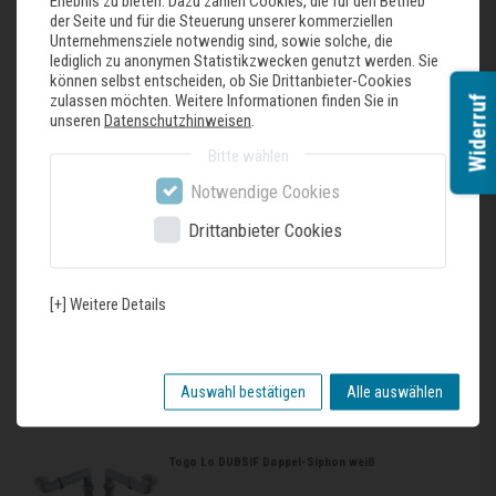
Erlebnis zu bieten. Dazu zählen Cookies, die für den Betrieb
der Seite und für die Steuerung unserer kommerziellen
Unternehmensziele notwendig sind, sowie solche, die
Togo Dender 350 ml Seifenspender
lediglich zu anonymen Statistikzwecken genutzt werden. Sie
Edelstahlseifenspender passend zur Togo Lo
können selbst entscheiden, ob Sie Drittanbieter-Cookies
Armatur
zulassen möchten. Weitere Informationen finden Sie in
Widerruf
80,33 € *
unseren
Datenschutzhinweisen
.
In den Warenkorb
Bitte wählen
*
inkl. ges. MwSt.
zzgl.
Versandkosten
Notwendige Cookies
Drittanbieter Cookies
Togo IVKP Sieb Edelstahl
[+] Weitere Details
27,80 € *
In den Warenkorb
*
inkl. ges. MwSt.
zzgl.
Versandkosten
Auswahl bestätigen
Alle auswählen
Togo Lo DUBSIF Doppel-Siphon weiß