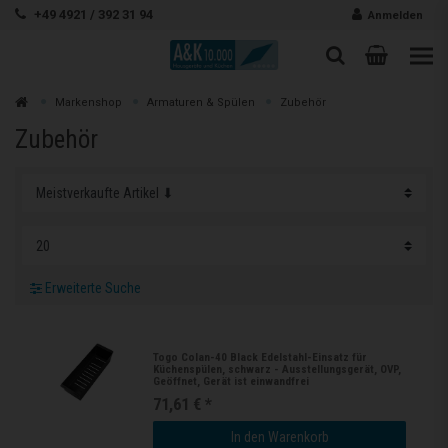
Zum Inhalt springen
+49 4921 / 392 31 94
Anmelden
Warenk
Suche
Suche
Zur
Markenshop
Armaturen & Spülen
Zubehör
Suchen
Zubehör
Erweiterte Suche
Togo Colan-40 Black Edelstahl-Einsatz für
Küchenspülen, schwarz - Ausstellungsgerät, OVP,
Geöffnet, Gerät ist einwandfrei
71,61 € *
In den Warenkorb