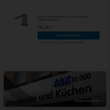
Caressi Seifenspender CA203I edelstahl,
Spülmittelspender
162,18 € *
In den Warenkorb
*
inkl. ges. MwSt.
zzgl.
Versandkosten
Unser Geschäft