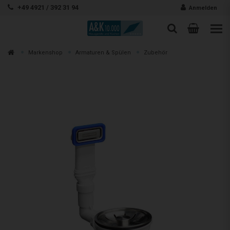
Zum Inhalt springen
+49 4921 / 392 31 94
Anmelden
Warenk
Suche
Suche
Zur
Markenshop
Armaturen & Spülen
Zubehör
Suchen