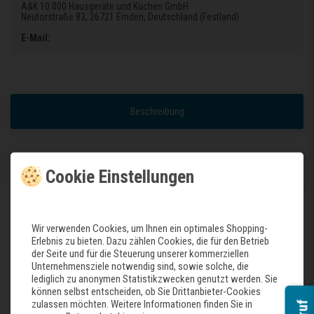
A&K 10.000 Hausgeräte und Küchen GmbH
Neutorstraße 83
, 26721 Emden
, Deutschland (Festland)
E-Mail:
Beschreibung
Weitere Details
Cookie Einstellungen
Wir verwenden Cookies, um Ihnen ein optimales Shopping-
Geeignet für alle Waschbecken der R-Serie mit Edelstahlstecker
Erlebnis zu bieten. Dazu zählen Cookies, die für den Betrieb
Edelstahl
der Seite und für die Steuerung unserer kommerziellen
Unternehmensziele notwendig sind, sowie solche, die
lediglich zu anonymen Statistikzwecken genutzt werden. Sie
können selbst entscheiden, ob Sie Drittanbieter-Cookies
Zuletzt gesehene Produkte
zulassen möchten. Weitere Informationen finden Sie in