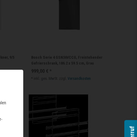
ner, 9/5
Bosch Serie 4 GSN36VCCG, Freistehender
Gefrierschrank, 186.2 x 59.5 cm, Grau
999,00 € *
*
inkl. ges. MwSt.
zzgl.
Versandkosten
hlen
r-