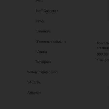
Neff
Neff Collection
Novy
Siemens
Siemens studioLine
Bosch S
Frontlade
Vittoria
999,00 
*
inkl. ge
Whirlpool
Widerrufsbelehrung
SALE %
Aktionen