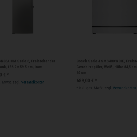
N36AICM Serie 6, Freistehender
Bosch Serie 4 SMS4HKW08E, Freis
nk, 186.2 x 59.5 cm, Inox
Geschirrspüler, Weiß, Höhe 84,5 cm,
60 cm
0 € *
689,00 € *
s. MwSt.
zzgl.
Versandkosten
*
inkl. ges. MwSt.
zzgl.
Versandkosten