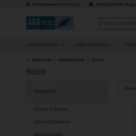
Zum Inhalt springen
Internationaler Versand
info@ak10000-shop.
Suche
Backen & Kochen
Kühlen & Gefrieren
Geschi
Zur
Startseite
Markenshop
Bosch
Bosch
Kategorien
Backen & Kochen
Kühlen & Gefrieren
Geschirrspüler