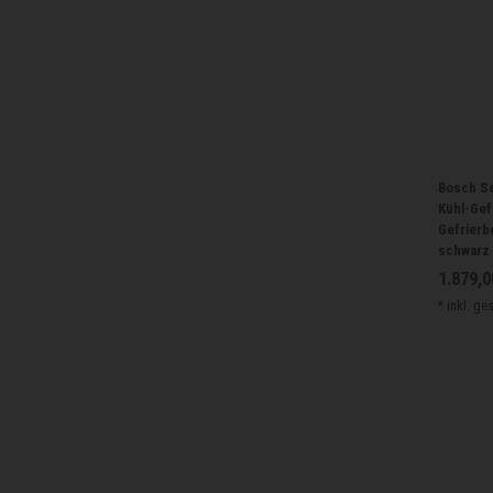
Bosch Se
Kühl-Gef
Gefrierbe
schwarz
1.879,0
*
inkl. ge