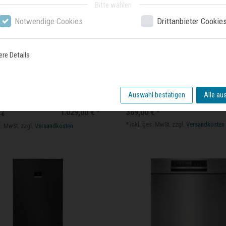
Bitte wählen
Notwendige Cookies
Drittanbieter Cookie
ere Details
N54AWDV Serie 6, Freistehender
Bosch Serie 2 DWB93BC60, Wandess
Auswahl bestätigen
Alle au
chrank, 176 x 70 cm, Weiß
cm, Mattschwarz
1.029,00 € *
369,00 € *
 €
*
inkl. ges. MwSt.
zzgl.
Versandkosten
s. MwSt.
zzgl.
Versandkosten