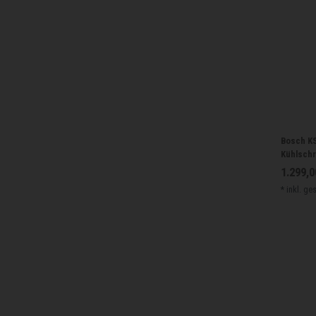
Bosch KS
Kühlschra
1.299,0
*
inkl. ge