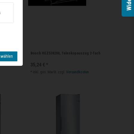
Widerruf
s
e, 90
Bosch HEZ538200, Teleskopauszug 2-fach
swählen
35,24 € *
*
inkl. ges. MwSt.
zzgl.
Versandkosten