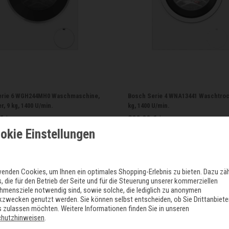
erie 6 WGH244MH0 Waschmaschine,
Bosch Serie 4 WNA13441 Waschtrock
r, 9 kg, 1400 U/min.
kg, 1400 U/min.
€ *
899,00 € *
okie Einstellungen
s. MwSt.
zzgl.
Versandkosten
*
inkl. ges. MwSt.
zzgl.
Versandkosten
wenden Cookies, um Ihnen ein optimales Shopping-Erlebnis zu bieten. Dazu zä
, die für den Betrieb der Seite und für die Steuerung unserer kommerziellen
hmensziele notwendig sind, sowie solche, die lediglich zu anonymen
ikzwecken genutzt werden. Sie können selbst entscheiden, ob Sie Drittanbiete
 zulassen möchten. Weitere Informationen finden Sie in unseren
chutzhinweisen
.