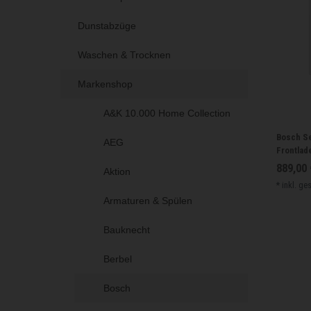
Dunstabzüge
Waschen & Trocknen
Markenshop
A&K 10.000 Home Collection
Bosch S
AEG
Frontlade
889,00 
Aktion
*
inkl. ge
Armaturen & Spülen
Bauknecht
Berbel
Bosch