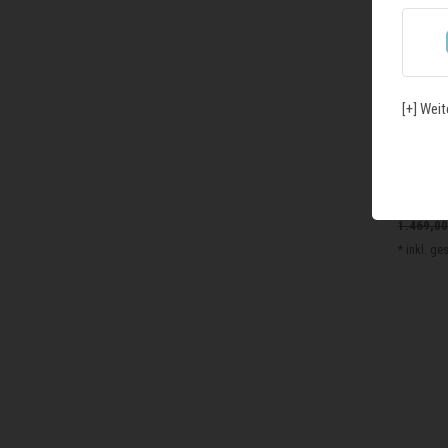
[+] Weit
Bosch GS
Gefriers
1.469,00
*
inkl. ge