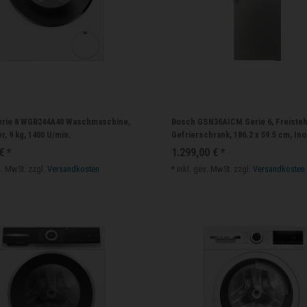
erie 8 WGB244A40 Waschmaschine,
Bosch GSN36AICM Serie 6, Freiste
r, 9 kg, 1400 U/min.
Gefrierschrank, 186.2 x 59.5 cm, Ino
€ *
1.299,00 € *
s. MwSt.
zzgl.
Versandkosten
*
inkl. ges. MwSt.
zzgl.
Versandkosten