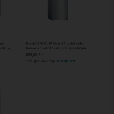
au-
Bosch GSN36VLEP Serie 4 Freistehender
e 60 cm,
Gefrierschrank 186 x 60 cm Edelstahl-Optik
899,00 € *
*
inkl. ges. MwSt.
zzgl.
Versandkosten