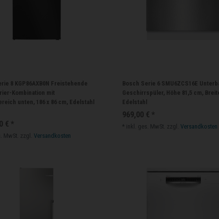
rie 8 KGP86AXB0N Freistehende
Bosch Serie 6 SMU6ZCS16E Unterb
rier-Kombination mit
Geschirrspüler, Höhe 81,5 cm, Breit
reich unten, 186 x 86 cm, Edelstahl
Edelstahl
969,00 € *
0 € *
*
inkl. ges. MwSt.
zzgl.
Versandkosten
s. MwSt.
zzgl.
Versandkosten