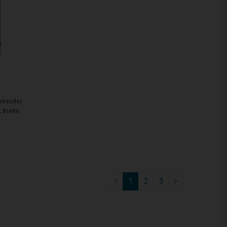
tehender
 Breite
1
2
3